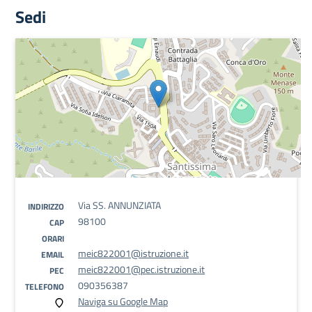
Sedi
Via SS. ANNUNZIATA
INDIRIZZO
98100
CAP
ORARI
meic822001@istruzione.it
EMAIL
meic822001@pec.istruzione.it
PEC
090356387
TELEFONO
Naviga su Google Map