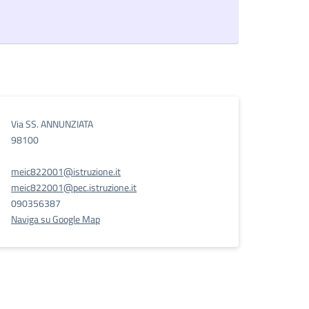
Via SS. ANNUNZIATA
98100
meic822001@istruzione.it
meic822001@pec.istruzione.it
090356387
Naviga su Google Map