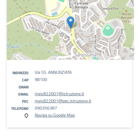
Via SS. ANNUNZIATA
INDIRIZZO
98100
CAP
ORARI
meic822001@istruzione.it
EMAIL
meic822001@pec.istruzione.it
PEC
090356387
TELEFONO
Naviga su Google Map